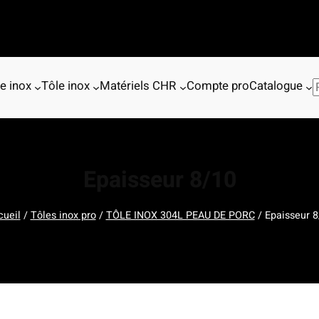
e inox
Tôle inox
Matériels CHR
Compte pro
Catalogue
R
e
c
h
e
Epaisseur 8/10
r
c
h
cueil
/
Tôles inox pro
/
TÔLE INOX 304L PEAU DE PORC
/ Epaisseur 8
e
r