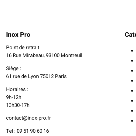
d
e
p
r
Inox Pro
Cat
i
x
Point de retrait :
16 Rue Mirabeau, 93100 Montreuil
:
1
Siège :
7
61 rue de Lyon 75012 Paris
5
Horaires :
,
9h-12h
0
13h30-17h
0
contact@inox-pro.fr
€
Tel : 09 51 90 60 16
à