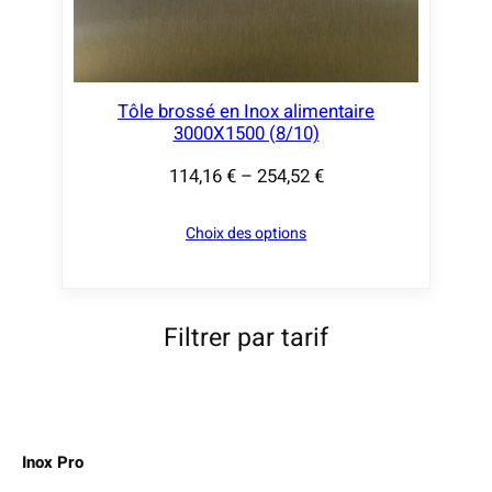
,
x
5
2
:
Tôle brossé en Inox alimentaire
1
€
3000X1500 (8/10)
1
4
114,16
€
–
254,52
€
P
,
l
1
Choix des options
a
6
g
e
€
d
Filtrer par tarif
à
e
2
p
5
r
4
i
,
Inox Pro
x
5