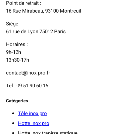
Point de retrait :
2
:
16 Rue Mirabeau, 93100 Montreuil
1
€
Siège :
1
61 rue de Lyon 75012 Paris
4
,
Horaires :
1
9h-12h
6
13h30-17h
contact@inox-pro.fr
€
à
Tel : 09 51 90 60 16
2
5
Catégories
4
,
Tôle inox pro
5
Hotte inox pro
2
Hotte inox trapèze statique