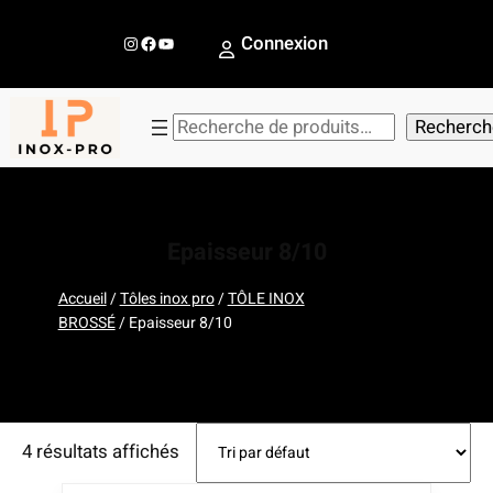
Aller
au
Instagram
Facebook
YouTube
Connexion
contenu
R
Recherch
e
c
h
e
Epaisseur 8/10
r
c
Accueil
/
Tôles inox pro
/
TÔLE INOX
BROSSÉ
/ Epaisseur 8/10
h
e
r
4 résultats affichés