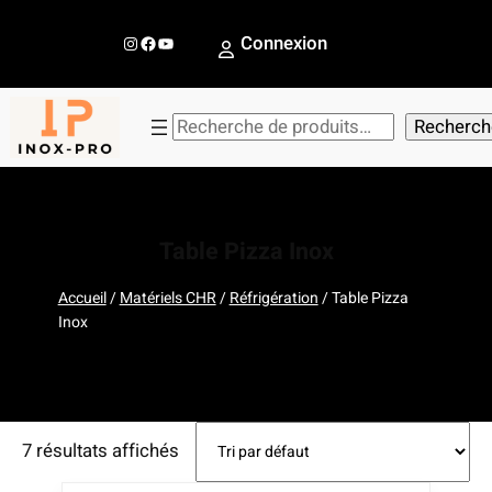
Aller
au
Instagram
Facebook
YouTube
Connexion
contenu
R
Recherch
e
c
h
e
Table Pizza Inox
r
c
Accueil
/
Matériels CHR
/
Réfrigération
/ Table Pizza
Inox
h
e
r
7 résultats affichés