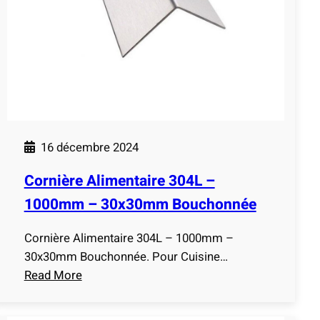
l
i
m
e
n
t
a
i
16 décembre 2024
r
e
Cornière Alimentaire 304L –
3
1000mm – 30x30mm Bouchonnée
0
4
Cornière Alimentaire 304L – 1000mm –
L
30x30mm Bouchonnée. Pour Cuisine…
–
Read More
1
:
0
C