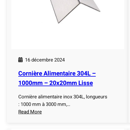
l
i
m
e
n
t
a
i
16 décembre 2024
r
e
Cornière Alimentaire 304L –
3
1000mm – 20x20mm Lisse
0
4
Cornière alimentaire inox 304L, longueurs
L
: 1000 mm à 3000 mm,…
–
Read More
1
:
0
C