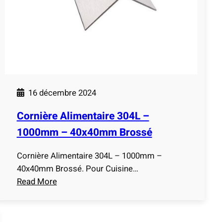
0
i
m
m
m
e
B
n
o
t
u
a
c
i
h
16 décembre 2024
r
o
e
Cornière Alimentaire 304L –
n
3
n
1000mm – 40x40mm Brossé
0
é
4
Cornière Alimentaire 304L – 1000mm –
e
L
40x40mm Brossé. Pour Cuisine…
–
Read More
1
:
0
C
0
o