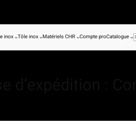
e inox
Tôle inox
Matériels CHR
Compte pro
Catalogue
R
e
c
h
e
r
e d’expédition :
Cor
c
h
e
r