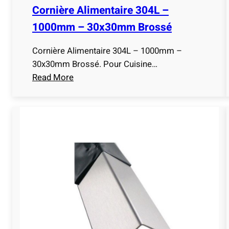
e
Cornière Alimentaire 304L –
n
3
n
1000mm – 30x30mm Brossé
0
é
4
Cornière Alimentaire 304L – 1000mm –
e
L
30x30mm Brossé. Pour Cuisine…
–
Read More
1
:
0
C
0
o
0
r
m
n
m
i
–
è
2
r
0
e
x
A
2
l