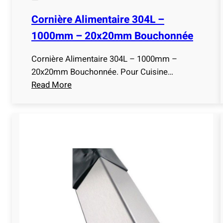
Cornière Alimentaire 304L –
1000mm – 20x20mm Bouchonnée
Cornière Alimentaire 304L – 1000mm –
20x20mm Bouchonnée. Pour Cuisine…
Read More
:
C
o
r
n
i
è
r
e
A