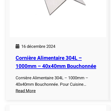
0
i
m
m
m
e
L
n
i
t
s
a
s
i
e
16 décembre 2024
r
e
Cornière Alimentaire 304L –
3
1000mm – 40x40mm Bouchonnée
0
4
Cornière Alimentaire 304L – 1000mm –
L
40x40mm Bouchonnée. Pour Cuisine…
–
Read More
1
:
0
C
0
o