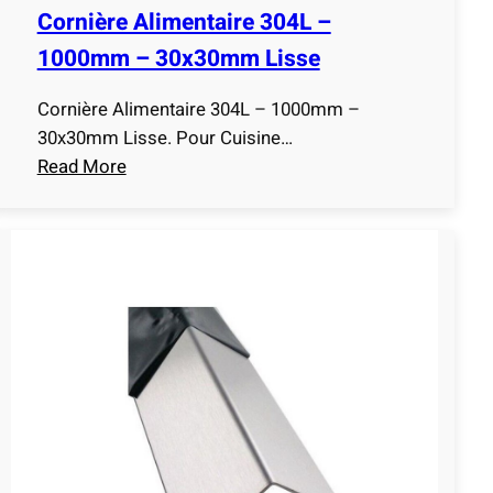
e
Cornière Alimentaire 304L –
3
1000mm – 30x30mm Lisse
0
4
Cornière Alimentaire 304L – 1000mm –
L
30x30mm Lisse. Pour Cuisine…
–
Read More
1
:
0
C
0
o
0
r
m
n
m
i
–
è
3
r
0
e
x
A
3
l