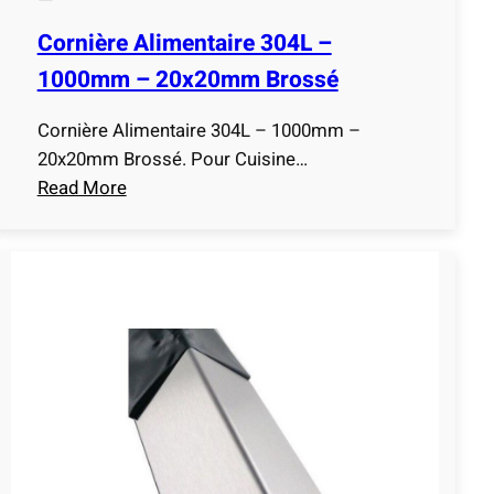
Cornière Alimentaire 304L –
1000mm – 20x20mm Brossé
Cornière Alimentaire 304L – 1000mm –
20x20mm Brossé. Pour Cuisine…
Read More
:
C
o
r
n
i
è
r
e
A