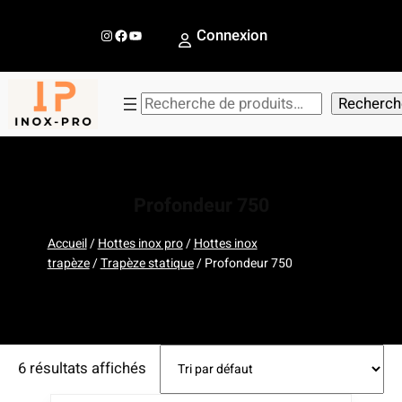
Aller
au
Instagram
Facebook
YouTube
Connexion
contenu
R
Recherch
e
c
h
e
Profondeur 750
r
c
Accueil
/
Hottes inox pro
/
Hottes inox
trapèze
/
Trapèze statique
/ Profondeur 750
h
e
r
6 résultats affichés