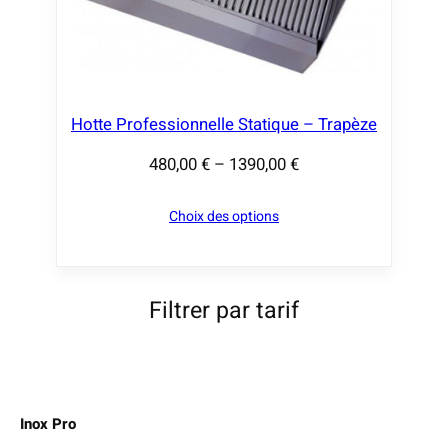
Hotte Professionnelle Statique – Trapèze
480,00
€
–
1390,00
€
P
l
Choix des options
a
g
e
d
Filtrer par tarif
e
p
r
i
Inox Pro
x