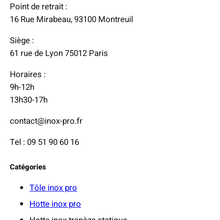
Point de retrait :
:
16 Rue Mirabeau, 93100 Montreuil
4
Siège :
8
61 rue de Lyon 75012 Paris
0
,
Horaires :
0
9h-12h
0
13h30-17h
contact@inox-pro.fr
€
à
Tel : 09 51 90 60 16
1
3
Catégories
9
0
Tôle inox pro
,
Hotte inox pro
0