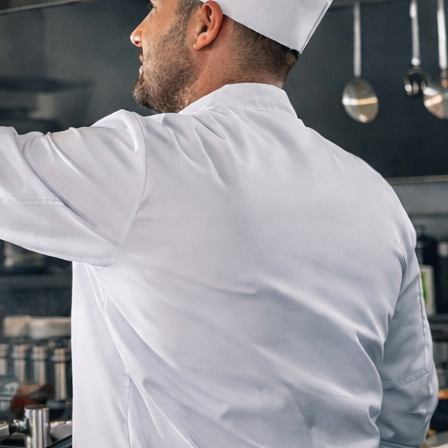
Plan de Travail en Inox
Alimentaire pour Cuisine
Professionnelle
Coup de poing intégré :
accessoire inutile ou
indispensable ?
Categories
ALVENE
Cuisine Professionnelle
Inox Brossé
Inox Lisse
Inox Professionnelle