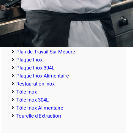
Matériel CHR
Matériel Inox
Non classé
Plan de Travail
Plan de Travail en Inox
Plan de Travail Encastré
Plan de Travail Sur Mesure
Plaque Inox
Plaque Inox 304L
Plaque Inox Alimentaire
Restauration inox
Tôle Inox
Tôle Inox 304L
Tôle Inox Alimentaire
Tourelle d'Extraction