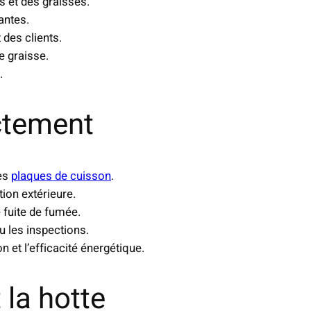
s et des graisses.
tantes.
 des clients.
e graisse.
.
ectement
es
plaques de cuisson
.
tion extérieure.
 fuite de fumée.
u les inspections.
n et l’efficacité énergétique.
 la hotte