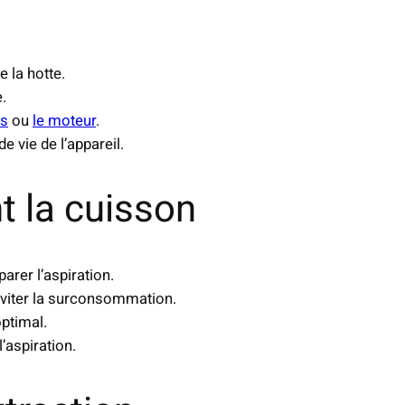
e la hotte.
.
es
ou
le moteur
.
e vie de l’appareil.
nt la cuisson
rer l’aspiration.
 éviter la surconsommation.
optimal.
’aspiration.