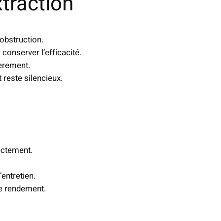
xtraction
 obstruction.
onserver l’efficacité.
ièrement.
reste silencieux.
ectement.
entretien.
le rendement.