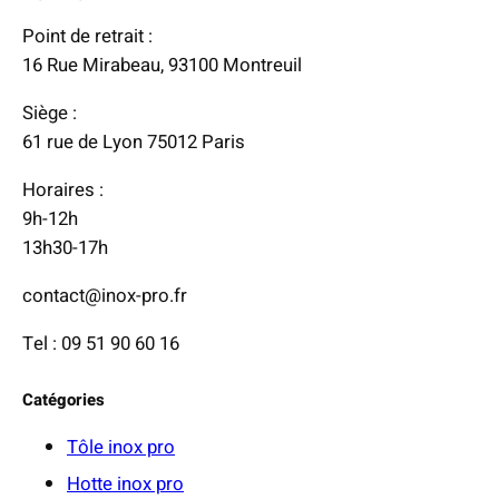
:
Point de retrait :
2
16 Rue Mirabeau, 93100 Montreuil
7
Siège :
0
61 rue de Lyon 75012 Paris
,
0
Horaires :
0
9h-12h
13h30-17h
€
à
contact@inox-pro.fr
2
Tel : 09 51 90 60 16
9
9
Catégories
,
0
Tôle inox pro
0
Hotte inox pro