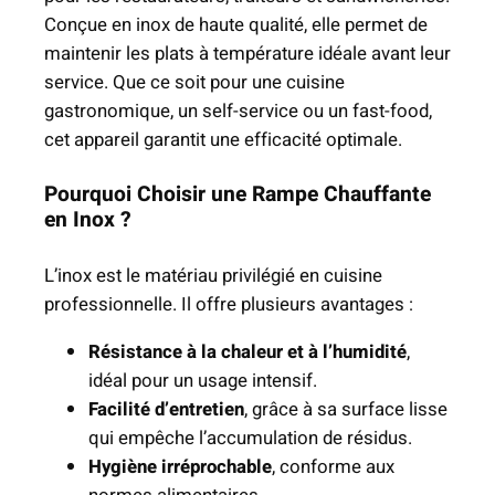
p
Conçue en inox de haute qualité, elle permet de
o
maintenir les plats à température idéale avant leur
u
service. Que ce soit pour une cuisine
r
gastronomique, un self-service ou un fast-food,
C
cet appareil garantit une efficacité optimale.
u
Pourquoi Choisir une Rampe Chauffante
i
en Inox ?
s
i
L’inox est le matériau privilégié en cuisine
n
professionnelle. Il offre plusieurs avantages :
e
P
Résistance à la chaleur et à l’humidité
,
r
idéal pour un usage intensif.
o
Facilité d’entretien
, grâce à sa surface lisse
f
qui empêche l’accumulation de résidus.
e
Hygiène irréprochable
, conforme aux
s