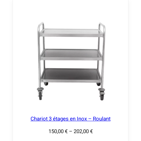
Chariot 3 étages en Inox – Roulant
150,00
€
–
202,00
€
P