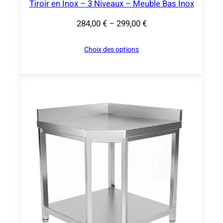
0
Tiroir en Inox – 3 Niveaux – Meuble Bas Inox
284,00
€
–
299,00
€
€
P
à
l
Choix des options
2
a
0
g
2
e
,
d
0
e
0
p
r
€
i
x
:
2
8