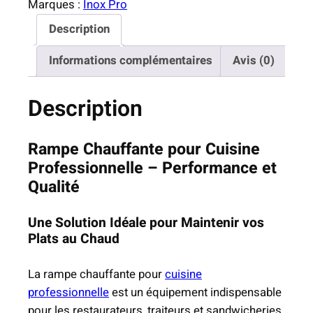
0
Marques :
Inox Pro
d
Description
e
€
R
à
Informations complémentaires
Avis (0)
a
2
m
6
Description
p
0
e
,
C
Rampe Chauffante pour Cuisine
0
h
Professionnelle – Performance et
0
a
Qualité
u
€
f
Une Solution Idéale pour Maintenir vos
f
Plats au Chaud
a
n
La rampe chauffante pour
cuisine
t
professionnelle
est un équipement indispensable
e
pour les restaurateurs, traiteurs et sandwicheries.