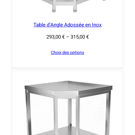
4
,
0
0
Table d’Angle Adossée en Inox
293,00
€
–
315,00
€
€
P
à
l
Choix des options
2
a
9
g
9
e
,
d
0
e
0
p
r
€
i
x
: