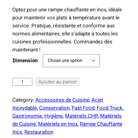
l
Optez pour une rampe chauffante en inox, idéale
a
pour maintenir vos plats à température avant le
g
service. Pratique, résistante et conforme aux
e
normes alimentaires, elle s’adapte à toutes les
d
cuisines professionnelles. Commandez dès
e
maintenant !
p
r
Dimension
i
x
q
Ajouter au panier
u
:
a
1
Category:
Accessoires de Cuisine
, 
Acier
n
4
Inoxydable
, 
Conservation
, 
Fast Food
, 
Food Truck
, 
t
7
Gastronomie
, 
Hygiène
, 
Matériels CHR
, 
Matériels
i
,
de Cuisine
, 
Matériels en Inox
, 
Rampe Chauffante
t
0
Inox
, 
Restauration
é