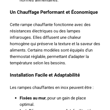
normes alimentaires.
s
i
Un Chauffage Performant et Économique
o
n
Cette rampe chauffante fonctionne avec des
n
résistances électriques ou des lampes
e
infrarouges. Elles diffusent une chaleur
l
homogène qui préserve la texture et la saveur des
l
aliments. Certains modèles sont équipés d’un
e
thermostat réglable, permettant d’adapter la
température selon les besoins.
Installation Facile et Adaptabilité
Les rampes chauffantes en inox peuvent être :
Fixées au mur
, pour un gain de place
optimal.