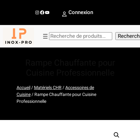
Aller
au
Instagram
Facebook
YouTube
Connexion
contenu
R
Recherch
e
c
h
Rampe Chauffante pour
e
Cuisine Professionnelle
r
c
Accueil
/
Matériels CHR
/
Accessoires de
h
Cuisine
/ Rampe Chauffante pour Cuisine
e
Professionnelle
r