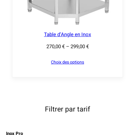
2
9
3
,
Table d’Angle en Inox
0
0
270,00
€
–
299,00
€
P
l
€
Choix des options
a
à
g
3
e
1
d
5
e
,
p
Filtrer par tarif
0
r
0
i
x
€
Inox Pro