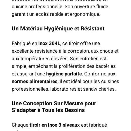
e
cuisine professionnelle. Son ouverture fluide
a
garantit un accès rapide et ergonomique.
u
Un Matériau Hygiénique et Résistant
x
–
Fabriqué en
inox 304L
, ce tiroir offre une
M
excellente résistance à la corrosion, aux chocs et
e
aux températures élevées. Son entretien est
u
simple, empêchant la prolifération des bactéries
b
et assurant une
hygiène parfaite
. Conforme aux
l
normes alimentaires
, il est idéal pour les cuisines
e
professionnelles, laboratoires et sandwicheries.
B
a
Une Conception Sur Mesure pour
s
S’adapter à Tous les Besoins
I
n
Chaque
tiroir en inox 3 niveaux
est fabriqué
o