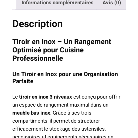
0
Informations complémentaires
Avis (0)
T
i
€
Description
r
à
o
2
i
Tiroir en Inox – Un Rangement
9
r
Optimisé pour Cuisine
9
e
Professionnelle
,
n
0
I
0
Un Tiroir en Inox pour une Organisation
n
Parfaite
o
€
x
Le
tiroir en inox 3 niveaux
est conçu pour offrir
–
un espace de rangement maximal dans un
3
meuble bas inox
. Grâce à ses trois
N
compartiments, il permet de structurer
i
efficacement le stockage des ustensiles,
v
accessoires et équipements nécessaires en