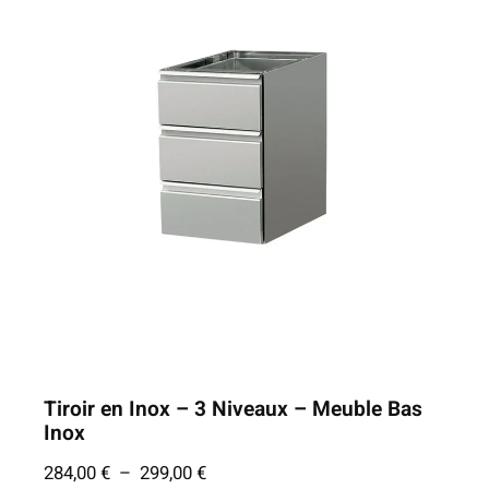
Tiroir en Inox – 3 Niveaux – Meuble Bas
Inox
P
284,00
€
–
299,00
€