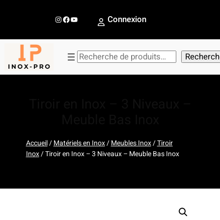
Aller
au
Instagram
Facebook
YouTube
Connexion
contenu
R
Recherch
e
c
h
Tiroir en Inox – 3 Niveaux –
e
Meuble Bas Inox
r
c
Accueil
/
Matériels en Inox
/
Meubles Inox
/
Tiroir
h
Inox
/ Tiroir en Inox – 3 Niveaux – Meuble Bas Inox
e
r