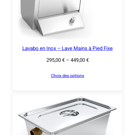
0
€
à
1
6
Lavabo en Inox – Lave Mains à Pied Fixe
4
,
295,00
€
–
449,00
€
P
0
l
0
Choix des options
a
g
€
e
d
e
p
r
i