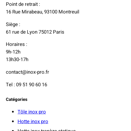
:
Point de retrait :
€
2
16 Rue Mirabeau, 93100 Montreuil
9
Siège :
9
61 rue de Lyon 75012 Paris
,
0
Horaires :
0
9h-12h
13h30-17h
€
à
contact@inox-pro.fr
3
Tel : 09 51 90 60 16
4
9
Catégories
,
0
Tôle inox pro
0
Hotte inox pro