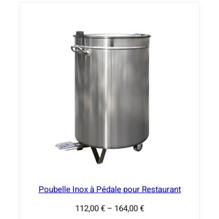
Poubelle Inox à Pédale pour Restaurant
112,00
€
–
164,00
€
P