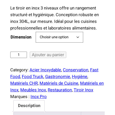
l
Le tiroir en inox 3 niveaux offre un rangement
a
structuré et hygiénique. Conception robuste en
g
inox 304L, sur mesure. Idéal pour les cuisines
e
professionnelles et laboratoires alimentaires.
d
e
Dimension
p
r
q
Ajouter au panier
i
u
x
a
Category:
Acier Inoxydable
, 
Conservation
, 
Fast
n
:
Food
, 
Food Truck
, 
Gastronomie
, 
Hygiène
, 
t
2
Matériels CHR
, 
Matériels de Cuisine
, 
Matériels en
i
8
Inox
, 
Meubles Inox
, 
Restauration
, 
Tiroir Inox
t
4
Marques :
Inox Pro
é
,
Description
d
0
e