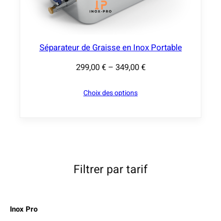
0
:
€
2
9
Séparateur de Graisse en Inox Portable
9
299,00
€
–
349,00
€
,
P
0
l
Choix des options
0
a
g
€
e
à
d
3
e
4
p
Filtrer par tarif
9
r
,
i
0
x
Inox Pro
0