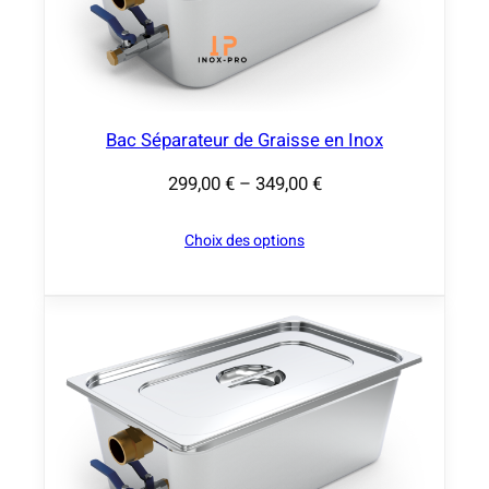
x
:
2
9
Bac Séparateur de Graisse en Inox
5
299,00
€
–
349,00
€
,
P
0
l
Choix des options
0
a
g
€
e
à
d
4
e
4
p
9
r
,
i
0
x