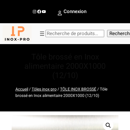
Aller
au
Instagram
Facebook
YouTube
Connexion
contenu
R
Recherch
e
c
Tôle brossé en Inox
h
e
alimentaire 2000X1000
r
(12/10)
c
h
Accueil
/
Tôles inox pro
/
TÔLE INOX BROSSÉ
/ Tôle
e
brossé en Inox alimentaire 2000X1000 (12/10)
r