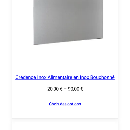
,
0
0
€
à
9
0
,
0
Crédence Inox Alimentaire en Inox Bouchonné
0
20,00
€
–
90,00
€
P
€
l
Choix des options
a
g
e
d