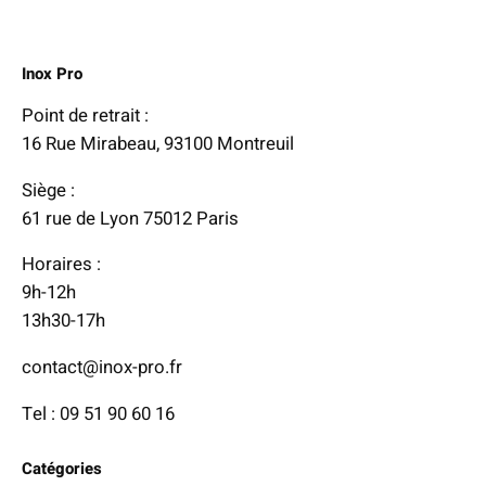
i
x
Inox Pro
:
Point de retrait :
8
16 Rue Mirabeau, 93100 Montreuil
,
Siège :
3
61 rue de Lyon 75012 Paris
2
Horaires :
€
9h-12h
à
13h30-17h
2
1
contact@inox-pro.fr
,
Tel : 09 51 90 60 16
2
5
Catégories