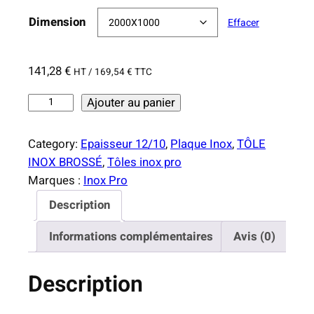
e
Dimension
Effacer
p
r
i
141,28
€
HT /
169,54
€
TTC
x
q
Ajouter au panier
u
:
a
1
Category:
Epaisseur 12/10
, 
Plaque Inox
, 
TÔLE
n
1
INOX BROSSÉ
, 
Tôles inox pro
t
4
Marques :
Inox Pro
i
,
Description
t
1
é
6
Informations complémentaires
Avis (0)
d
e
€
Description
T
à
ô
2