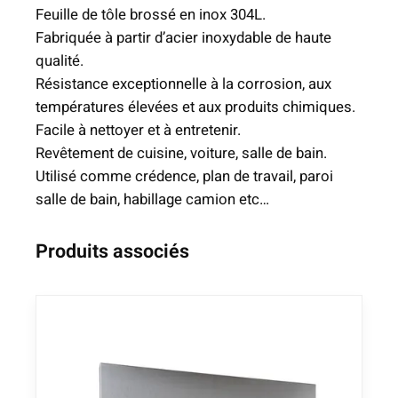
l
5
Feuille de tôle brossé en inox 304L.
e
4
Fabriquée à partir d’acier inoxydable de haute
b
,
qualité.
r
5
Résistance exceptionnelle à la corrosion, aux
o
2
températures élevées et aux produits chimiques.
s
Facile à nettoyer et à entretenir.
s
€
Revêtement de cuisine, voiture, salle de bain.
é
Utilisé comme crédence, plan de travail, paroi
e
salle de bain, habillage camion etc…
n
I
Produits associés
n
o
x
a
l
i