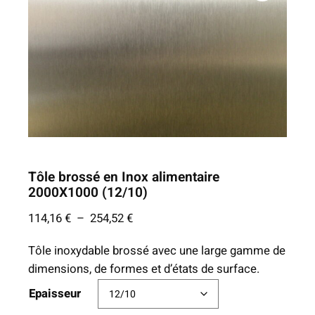
Tôle brossé en Inox alimentaire
2000X1000 (12/10)
P
114,16
€
–
254,52
€
l
Tôle inoxydable brossé avec une large gamme de
a
dimensions, de formes et d’états de surface.
g
e
Epaisseur
d