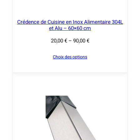
,
0
Crédence de Cuisine en Inox Alimentaire 304L
0
et Alu – 60×60 cm
€
20,00
€
–
90,00
€
P
l
Choix des options
a
g
e
d
e
p
r
i
x