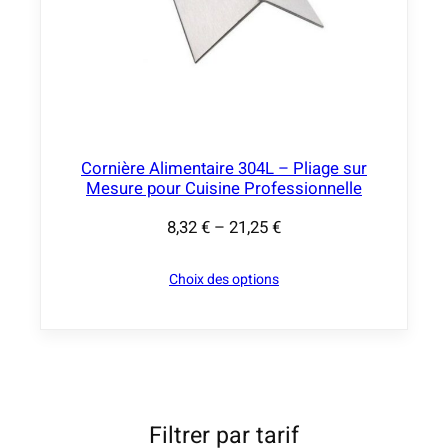
:
2
0
,
0
0
Cornière Alimentaire 304L – Pliage sur
€
Mesure pour Cuisine Professionnelle
à
8,32
€
–
21,25
€
P
9
l
0
Choix des options
a
,
g
0
e
0
d
e
€
p
Filtrer par tarif
r