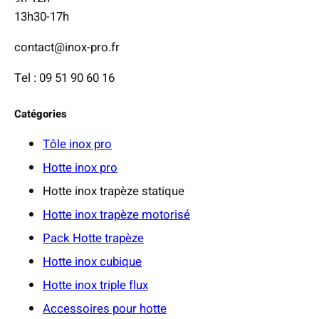
13h30-17h
€
à
contact@inox-pro.fr
2
Tel : 09 51 90 60 16
5
4
Catégories
,
5
Tôle inox pro
2
Hotte inox pro
Hotte inox trapèze statique
€
Hotte inox trapèze motorisé
Pack Hotte trapèze
Hotte inox cubique
Hotte inox triple flux
Accessoires pour hotte