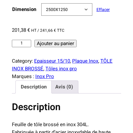
e
Dimension
Effacer
p
r
i
201,38
€
HT /
241,66
€
TTC
x
q
Ajouter au panier
u
:
a
1
Category:
Epaisseur 15/10
, 
Plaque Inox
, 
TÔLE
n
1
INOX BROSSÉ
, 
Tôles inox pro
t
4
Marques :
Inox Pro
i
,
Description
Avis (0)
t
1
é
6
Description
d
e
€
T
à
Feuille de tôle brossé en inox 304L.
ô
2
Fabriquée à partir d’acier inoxydable de haute