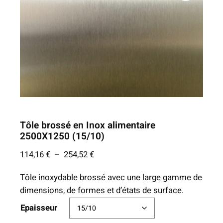
Tôle brossé en Inox alimentaire
2500X1250 (15/10)
P
114,16
€
–
254,52
€
l
Tôle inoxydable brossé avec une large gamme de
a
dimensions, de formes et d’états de surface.
g
e
Epaisseur
d