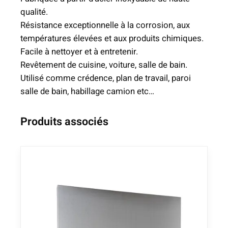
l
5
qualité.
e
4
Résistance exceptionnelle à la corrosion, aux
b
,
températures élevées et aux produits chimiques.
r
5
Facile à nettoyer et à entretenir.
o
2
Revêtement de cuisine, voiture, salle de bain.
s
Utilisé comme crédence, plan de travail, paroi
s
€
salle de bain, habillage camion etc…
é
e
Produits associés
n
I
n
o
x
a
l
i