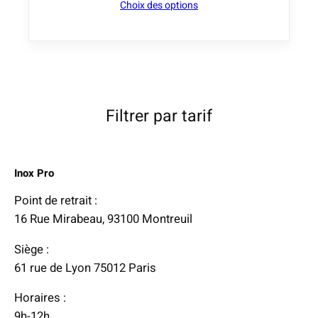
6
Choix des options
a
g
€
e
à
d
2
e
5
p
Filtrer par tarif
4
r
,
i
5
x
2
Inox Pro
:
Point de retrait :
€
1
16 Rue Mirabeau, 93100 Montreuil
1
Siège :
4
61 rue de Lyon 75012 Paris
,
1
Horaires :
6
9h-12h