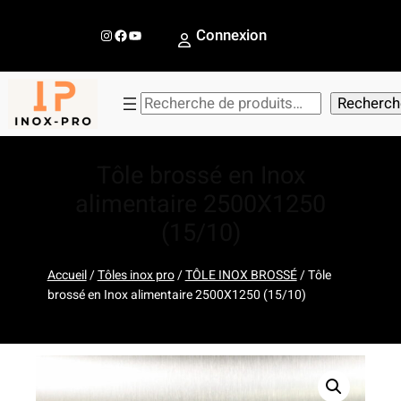
Aller
au
Instagram
Facebook
YouTube
Connexion
contenu
R
Recherch
e
c
Tôle brossé en Inox
h
e
alimentaire 2500X1250
r
(15/10)
c
h
Accueil
/
Tôles inox pro
/
TÔLE INOX BROSSÉ
/ Tôle
e
brossé en Inox alimentaire 2500X1250 (15/10)
r