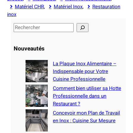
Matériel CHR
, 
Matériel Inox
, 
Restauration
inox
S
e
a
Nouveautés
r
c
La Plaque Inox Alimentaire –
h
Indispensable pour Votre
Cuisine Professionnelle
Comment bien utiliser sa Hotte
Professionnelle dans un
Restaurant ?
Concevoir mon Plan de Travail
en Inox : Cuisine Sur Mesure