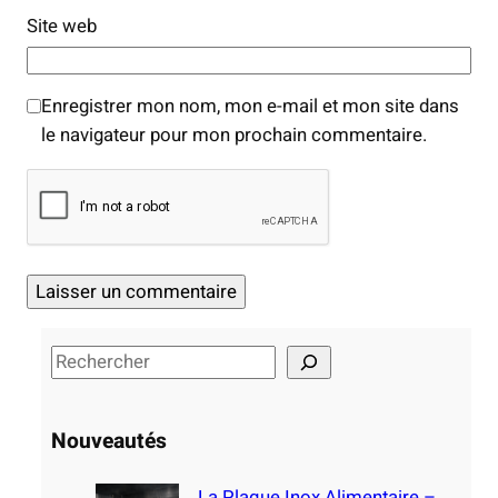
Site web
Enregistrer mon nom, mon e-mail et mon site dans
le navigateur pour mon prochain commentaire.
S
e
a
Nouveautés
r
c
La Plaque Inox Alimentaire –