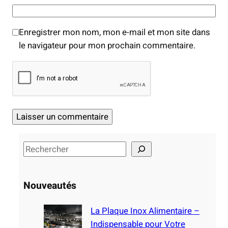
Enregistrer mon nom, mon e-mail et mon site dans
le navigateur pour mon prochain commentaire.
S
e
a
Nouveautés
r
c
La Plaque Inox Alimentaire –
h
Indispensable pour Votre