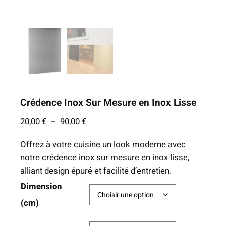
Crédence Inox Sur Mesure en Inox Lisse
P
20,00
€
–
90,00
€
l
Offrez à votre cuisine un look moderne avec
a
notre crédence inox sur mesure en inox lisse,
g
alliant design épuré et facilité d’entretien.
e
Dimension
d
e
(cm)
p
r