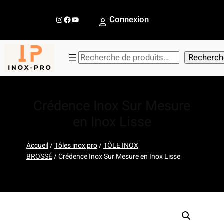
Aller
au
Instagram
Facebook
YouTube
Connexion
contenu
R
Recherch
e
c
h
Crédence Inox Sur Mesure
e
en Inox Lisse
r
c
Accueil
/
Tôles inox pro
/
TÔLE INOX
h
BROSSÉ
/ Crédence Inox Sur Mesure en Inox Lisse
e
r