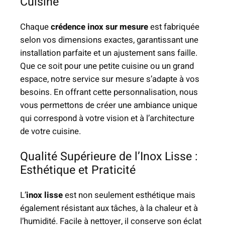
Cuisine
e
n
Chaque
crédence inox sur mesure
est fabriquée
I
selon vos dimensions exactes, garantissant une
n
installation parfaite et un ajustement sans faille.
o
Que ce soit pour une petite cuisine ou un grand
x
espace, notre service sur mesure s’adapte à vos
L
besoins. En offrant cette personnalisation, nous
i
vous permettons de créer une ambiance unique
s
qui correspond à votre vision et à l’architecture
s
de votre cuisine.
e
Qualité Supérieure de l’Inox Lisse :
Esthétique et Praticité
L’
inox lisse
est non seulement esthétique mais
également résistant aux tâches, à la chaleur et à
l’humidité. Facile à nettoyer, il conserve son éclat