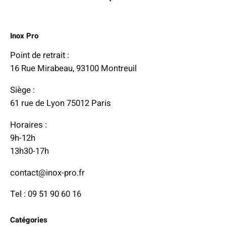
r
,
i
5
x
2
Inox Pro
:
Point de retrait :
€
1
16 Rue Mirabeau, 93100 Montreuil
1
Siège :
4
61 rue de Lyon 75012 Paris
,
1
Horaires :
6
9h-12h
13h30-17h
€
à
contact@inox-pro.fr
2
Tel : 09 51 90 60 16
5
4
Catégories
,