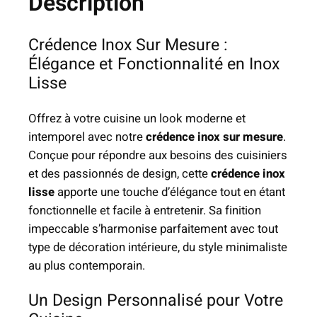
Description
d
e
€
n
Crédence Inox Sur Mesure :
c
Élégance et Fonctionnalité en Inox
e
Lisse
I
n
Offrez à votre cuisine un look moderne et
o
intemporel avec notre
crédence inox sur mesure
.
x
Conçue pour répondre aux besoins des cuisiniers
S
et des passionnés de design, cette
crédence inox
u
lisse
apporte une touche d’élégance tout en étant
r
fonctionnelle et facile à entretenir. Sa finition
M
impeccable s’harmonise parfaitement avec tout
e
type de décoration intérieure, du style minimaliste
s
au plus contemporain.
u
r
Un Design Personnalisé pour Votre
e