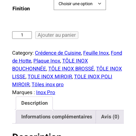
i
Finition
x
:
q
Ajouter au panier
2
u
0
a
Category:
Crédence de Cuisine
, 
Feuille Inox
, 
Fond
,
n
de Hotte
, 
Plaque Inox
, 
TÔLE INOX
0
t
BOUCHONNÉE
, 
TÔLE INOX BROSSÉ
, 
TÔLE INOX
0
i
LISSE
, 
TOLE INOX MIROIR
, 
TOLE INOX POLI
t
MIROIR
, 
Tôles inox pro
€
é
Marques :
Inox Pro
à
d
9
Description
e
0
C
Informations complémentaires
Avis (0)
,
r
0
é
0