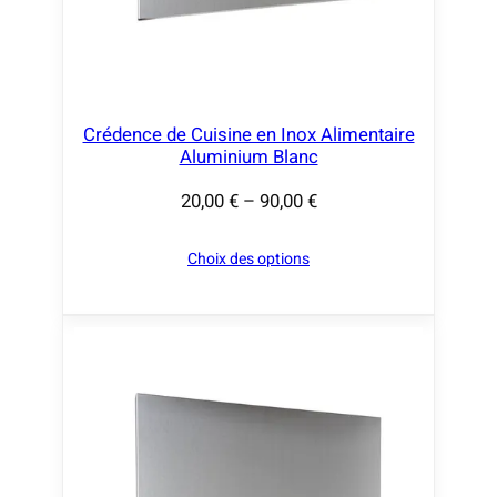
€
à
9
0
,
Crédence de Cuisine en Inox Alimentaire
Aluminium Blanc
0
0
20,00
€
–
90,00
€
P
l
€
Choix des options
a
g
e
d
e
p
r
i