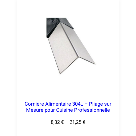
Cornière Alimentaire 304L – Pliage sur
Mesure pour Cuisine Professionnelle
8,32
€
–
21,25
€
P
l