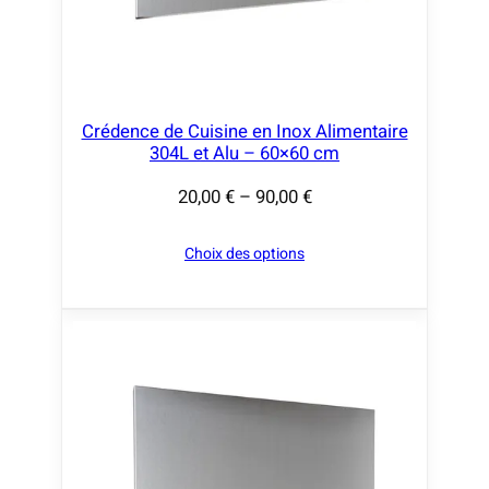
€
à
9
0
,
Crédence de Cuisine en Inox Alimentaire
304L et Alu – 60×60 cm
0
0
20,00
€
–
90,00
€
P
l
€
Choix des options
a
g
e
d
e
p
r
i