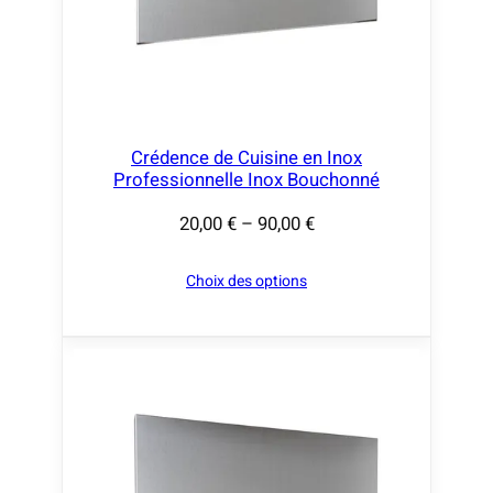
€
à
9
0
,
Crédence de Cuisine en Inox
Professionnelle Inox Bouchonné
0
0
20,00
€
–
90,00
€
P
l
€
Choix des options
a
g
e
d
e
p
r