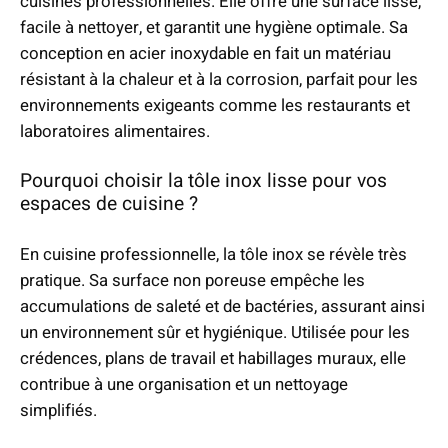
cuisines professionnelles. Elle offre une surface lisse,
facile à nettoyer, et garantit une hygiène optimale. Sa
:
conception en acier inoxydable en fait un matériau
2
résistant à la chaleur et à la corrosion, parfait pour les
0
environnements exigeants comme les restaurants et
,
laboratoires alimentaires.
0
0
Pourquoi choisir la tôle inox lisse pour vos
espaces de cuisine ?
€
à
En cuisine professionnelle, la tôle inox se révèle très
9
pratique. Sa surface non poreuse empêche les
0
accumulations de saleté et de bactéries, assurant ainsi
,
un environnement sûr et hygiénique. Utilisée pour les
0
crédences, plans de travail et habillages muraux, elle
0
contribue à une organisation et un nettoyage
simplifiés.
€