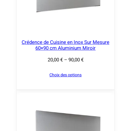
€
à
9
0
,
Crédence de Cuisine en Inox Sur Mesure
60×90 cm Aluminium Miroir
0
0
20,00
€
–
90,00
€
P
l
€
Choix des options
a
g
e
d
e
p
r