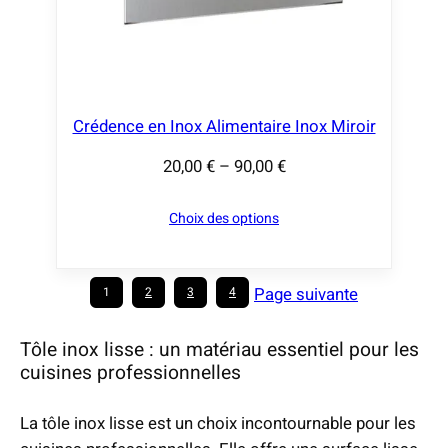
€
à
9
0
,
Crédence en Inox Alimentaire Inox Miroir
0
20,00
€
–
90,00
€
0
P
l
Choix des options
€
a
g
e
Page suivante
1
2
3
4
d
e
Tôle inox lisse : un matériau essentiel pour les
p
cuisines professionnelles
r
i
La tôle inox lisse est un choix incontournable pour les
x