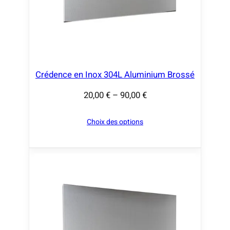
€
à
9
0
,
Crédence en Inox 304L Aluminium Brossé
0
20,00
€
–
90,00
€
0
P
l
Choix des options
€
a
g
e
d
e
p
r
i