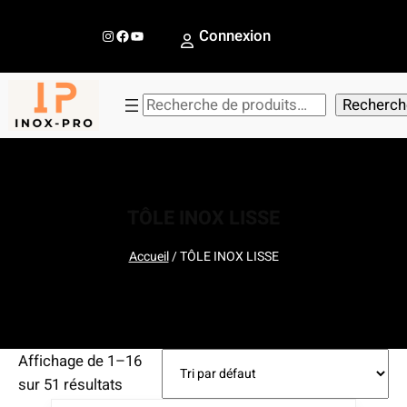
Aller
au
Instagram
Facebook
YouTube
Connexion
contenu
R
Recherch
e
c
h
e
TÔLE INOX LISSE
r
c
Accueil
/ TÔLE INOX LISSE
h
e
r
Affichage de 1–16
sur 51 résultats