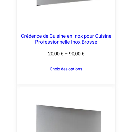
€
à
9
0
,
Crédence de Cuisine en Inox pour Cuisine
Professionnelle Inox Brossé
0
0
20,00
€
–
90,00
€
P
l
€
Choix des options
a
g
e
d
e
p
r
i