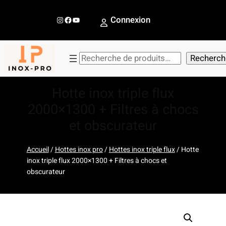
Aller
au
Instagram
Facebook
YouTube
Connexion
contenu
R
Recherch
e
c
Hotte inox triple flux
h
2000×1300 + Filtres à chocs
e
et obscurateur
r
c
h
Accueil
/
Hottes inox pro
/
Hottes inox triple flux
/ Hotte
inox triple flux 2000×1300 + Filtres à chocs et
e
obscurateur
r