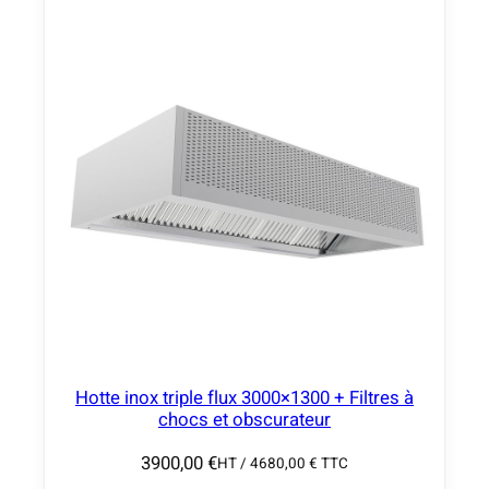
0
,
0
0
€
Hotte inox triple flux 3000×1300 + Filtres à
chocs et obscurateur
3900,00
€
HT /
4680,00
€
TTC