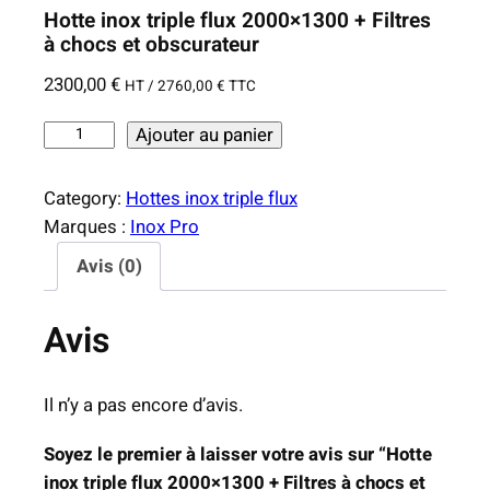
Hotte inox triple flux 2000×1300 + Filtres
à chocs et obscurateur
2300,00
€
HT /
2760,00
€
TTC
q
Ajouter au panier
u
a
Category:
Hottes inox triple flux
n
Marques :
Inox Pro
t
Avis (0)
i
t
Avis
é
d
e
Il n’y a pas encore d’avis.
H
o
Soyez le premier à laisser votre avis sur “Hotte
t
inox triple flux 2000×1300 + Filtres à chocs et