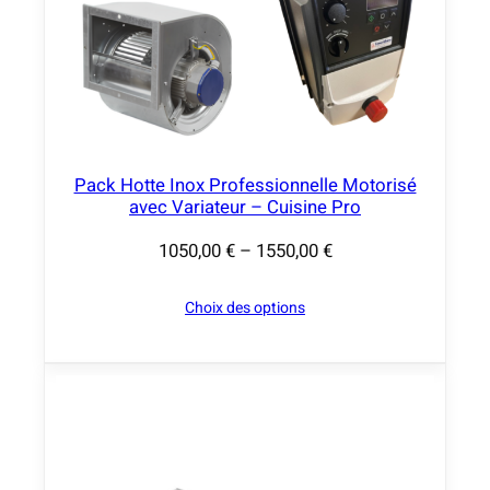
c
h
o
c
s
e
t
Pack Hotte Inox Professionnelle Motorisé
o
avec Variateur – Cuisine Pro
b
1050,00
€
–
1550,00
€
s
P
c
l
Choix des options
u
a
r
g
a
e
t
d
e
e
u
p
r