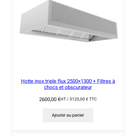
r
i
x
:
1
0
5
0
,
0
Hotte inox triple flux 2500×1300 + Filtres à
0
chocs et obscurateur
2600,00
€
HT /
3120,00
€
TTC
€
à
Ajouter au panier
1
5
5