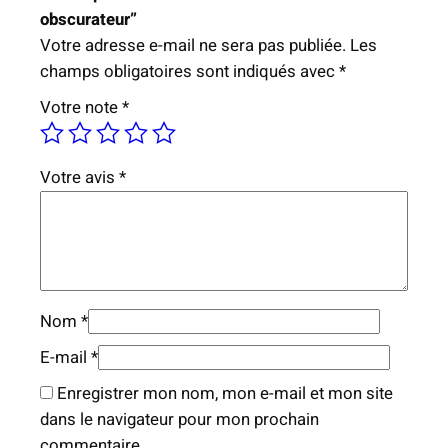
t
obscurateur”
e
Votre adresse e-mail ne sera pas publiée.
Les
i
champs obligatoires sont indiqués avec
*
n
Votre note
*
o
x
t
Votre avis
*
r
i
p
l
e
Nom
*
f
l
E-mail
*
u
Enregistrer mon nom, mon e-mail et mon site
x
dans le navigateur pour mon prochain
2
commentaire.