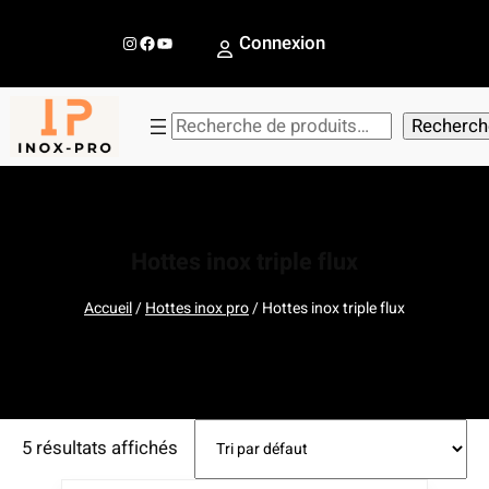
Aller
au
Instagram
Facebook
YouTube
Connexion
contenu
R
Recherch
e
c
h
e
Hottes inox triple flux
r
c
Accueil
/
Hottes inox pro
/ Hottes inox triple flux
h
e
r
5 résultats affichés