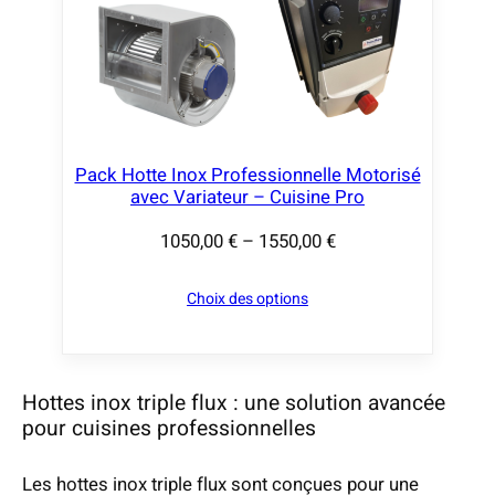
Pack Hotte Inox Professionnelle Motorisé
avec Variateur – Cuisine Pro
1050,00
€
–
1550,00
€
P
l
Choix des options
a
g
e
d
Hottes inox triple flux : une solution avancée
e
pour cuisines professionnelles
p
r
Les hottes inox triple flux sont conçues pour une