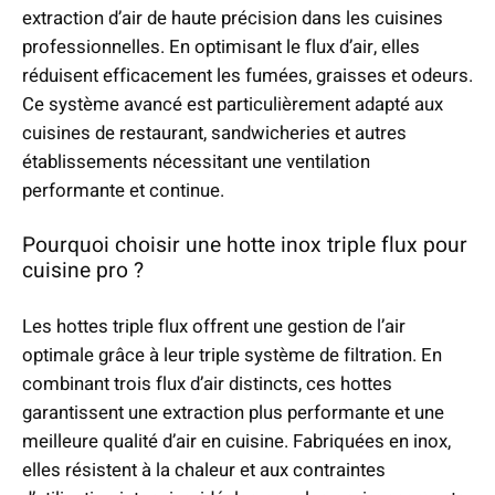
i
extraction d’air de haute précision dans les cuisines
x
professionnelles. En optimisant le flux d’air, elles
réduisent efficacement les fumées, graisses et odeurs.
:
Ce système avancé est particulièrement adapté aux
1
cuisines de restaurant, sandwicheries et autres
0
établissements nécessitant une ventilation
5
performante et continue.
0
Pourquoi choisir une hotte inox triple flux pour
,
cuisine pro ?
0
0
Les hottes triple flux offrent une gestion de l’air
optimale grâce à leur triple système de filtration. En
€
combinant trois flux d’air distincts, ces hottes
à
garantissent une extraction plus performante et une
1
meilleure qualité d’air en cuisine. Fabriquées en inox,
5
elles résistent à la chaleur et aux contraintes
5