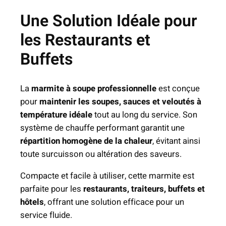
i
t
Une Solution Idéale pour
e
les Restaurants et
à
Buffets
S
o
u
La
marmite à soupe professionnelle
est conçue
p
pour
maintenir les soupes, sauces et veloutés à
e
température idéale
tout au long du service. Son
e
système de chauffe performant garantit une
n
répartition homogène de la chaleur
, évitant ainsi
I
toute surcuisson ou altération des saveurs.
n
o
Compacte et facile à utiliser, cette marmite est
x
parfaite pour les
restaurants, traiteurs, buffets et
P
hôtels
, offrant une solution efficace pour un
r
service fluide.
o