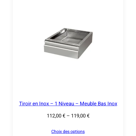
0
e
0
p
r
€
i
x
:
2
2
4
,
0
0
Tiroir en Inox – 1 Niveau – Meuble Bas Inox
112,00
€
–
119,00
€
€
P
à
l
Choix des options
4
a