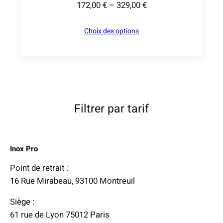
172,00
€
–
329,00
€
€
P
à
l
Choix des options
1
a
1
g
9
e
,
d
0
e
0
p
Filtrer par tarif
r
€
i
x
Inox Pro
:
Point de retrait :
1
16 Rue Mirabeau, 93100 Montreuil
7
Siège :
2
61 rue de Lyon 75012 Paris
,