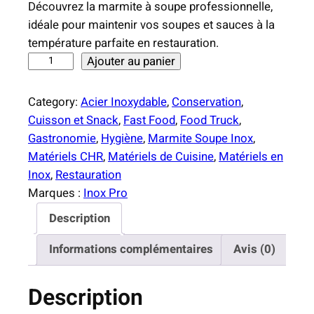
Découvrez la marmite à soupe professionnelle,
idéale pour maintenir vos soupes et sauces à la
température parfaite en restauration.
q
Ajouter au panier
u
a
Category:
Acier Inoxydable
, 
Conservation
, 
n
Cuisson et Snack
, 
Fast Food
, 
Food Truck
, 
t
Gastronomie
, 
Hygiène
, 
Marmite Soupe Inox
, 
i
Matériels CHR
, 
Matériels de Cuisine
, 
Matériels en
t
Inox
, 
Restauration
é
Marques :
Inox Pro
d
Description
e
M
Informations complémentaires
Avis (0)
a
r
Description
m