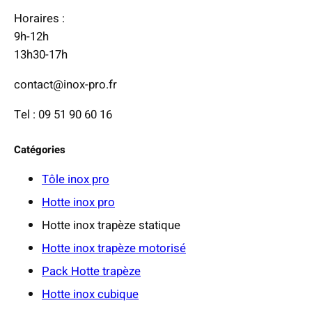
0
Horaires :
0
9h-12h
13h30-17h
€
à
contact@inox-pro.fr
3
Tel : 09 51 90 60 16
2
9
Catégories
,
0
Tôle inox pro
0
Hotte inox pro
Hotte inox trapèze statique
€
Hotte inox trapèze motorisé
Pack Hotte trapèze
Hotte inox cubique