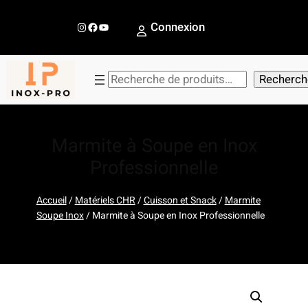
Aller
au
Instagram
Facebook
YouTube
Connexion
contenu
R
Recherch
e
c
h
Marmite à Soupe en Inox
e
Professionnelle
r
c
Accueil
/
Matériels CHR
/
Cuisson et Snack
/
Marmite
h
Soupe Inox
/ Marmite à Soupe en Inox Professionnelle
e
r