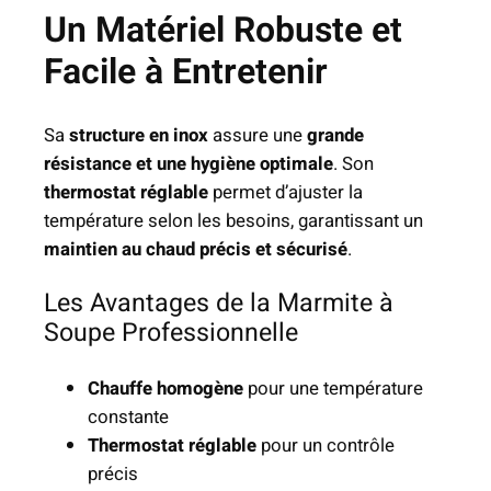
Un Matériel Robuste et
f
e
Facile à Entretenir
s
s
Sa
structure en inox
assure une
grande
i
résistance et une hygiène optimale
. Son
o
thermostat réglable
permet d’ajuster la
n
température selon les besoins, garantissant un
n
maintien au chaud précis et sécurisé
.
e
l
Les Avantages de la Marmite à
l
Soupe Professionnelle
e
Chauffe homogène
pour une température
constante
Thermostat réglable
pour un contrôle
précis