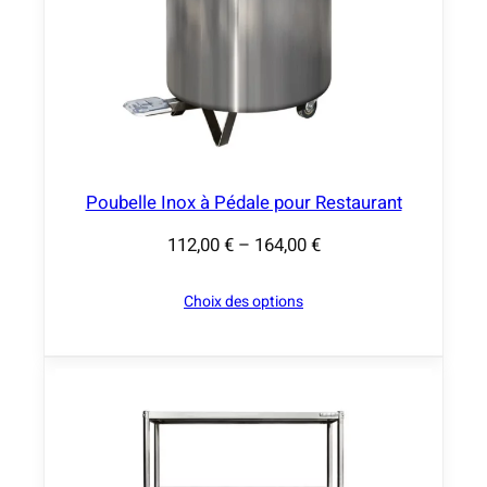
Poubelle Inox à Pédale pour Restaurant
112,00
€
–
164,00
€
P
l
Choix des options
a
g
e
d
e
p
r