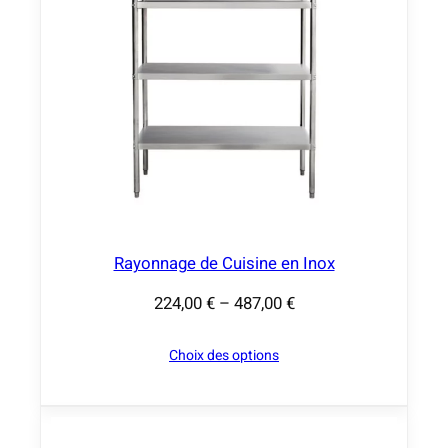
i
x
:
1
1
2
,
0
0
Rayonnage de Cuisine en Inox
224,00
€
–
487,00
€
€
P
à
l
Choix des options
1
a
6
g
4
e
,
d