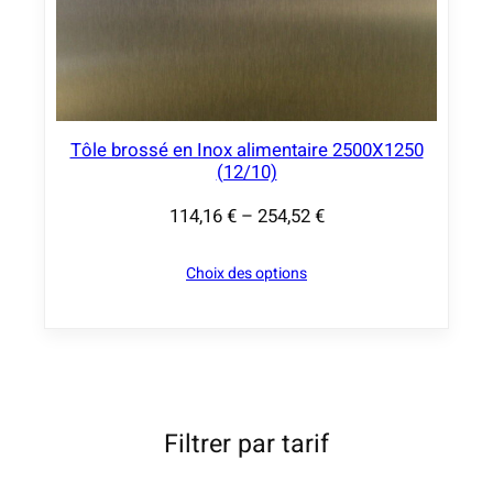
i
x
:
8
Tôle brossé en Inox alimentaire 2500X1250
,
(12/10)
3
2
114,16
€
–
254,52
€
P
l
€
Choix des options
a
à
g
2
e
1
d
,
e
2
p
Filtrer par tarif
5
r
i