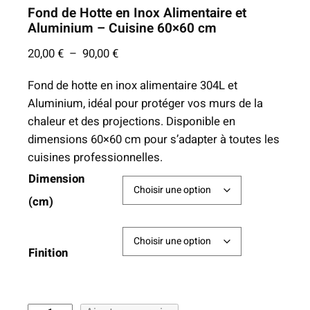
Fond de Hotte en Inox Alimentaire et
Aluminium – Cuisine 60×60 cm
P
20,00
€
–
90,00
€
l
Fond de hotte en inox alimentaire 304L et
a
Aluminium, idéal pour protéger vos murs de la
g
chaleur et des projections. Disponible en
e
dimensions 60×60 cm pour s’adapter à toutes les
d
cuisines professionnelles.
e
Dimension
p
r
(cm)
i
x
Finition
:
2
0