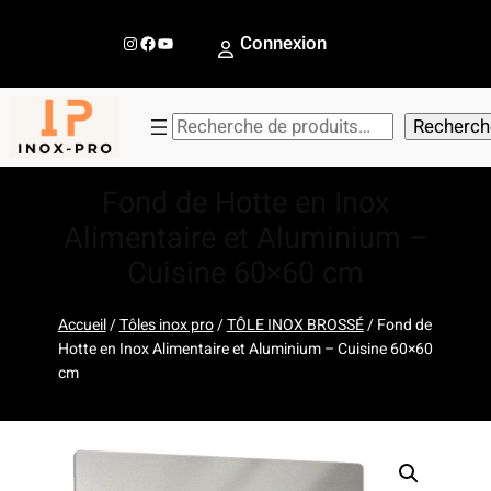
Aller
au
Instagram
Facebook
YouTube
Connexion
contenu
R
Recherch
e
c
Fond de Hotte en Inox
h
Alimentaire et Aluminium –
e
Cuisine 60×60 cm
r
c
h
Accueil
/
Tôles inox pro
/
TÔLE INOX BROSSÉ
/ Fond de
Hotte en Inox Alimentaire et Aluminium – Cuisine 60×60
e
cm
r