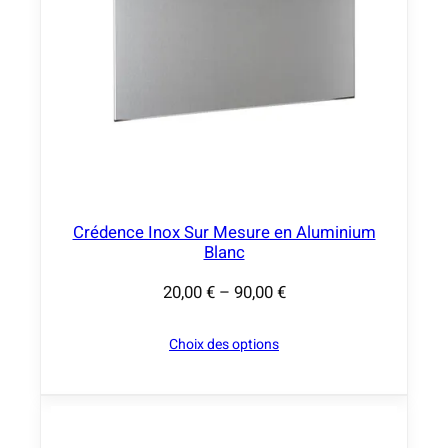
Crédence Inox Sur Mesure en Aluminium
Blanc
20,00
€
–
90,00
€
P
l
Choix des options
a
g
e
d