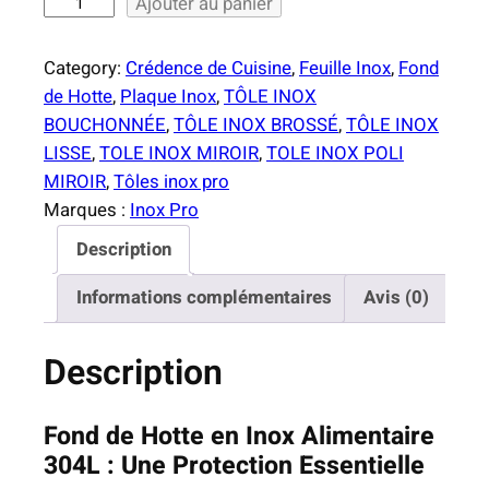
q
Ajouter au panier
,
u
0
a
Category:
Crédence de Cuisine
, 
Feuille Inox
, 
Fond
0
n
de Hotte
, 
Plaque Inox
, 
TÔLE INOX
t
BOUCHONNÉE
, 
TÔLE INOX BROSSÉ
, 
TÔLE INOX
€
i
LISSE
, 
TOLE INOX MIROIR
, 
TOLE INOX POLI
à
t
MIROIR
, 
Tôles inox pro
9
é
Marques :
Inox Pro
0
d
,
Description
e
0
F
Informations complémentaires
Avis (0)
0
o
n
€
Description
d
d
e
Fond de Hotte en Inox Alimentaire
H
304L : Une Protection Essentielle
o