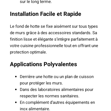
sur le long terme.
i
s
Installation Facile et Rapide
i
n
Le fond de hotte se fixe aisément sur tous types
e
de murs grâce à des accessoires standards. Sa
6
finition lisse et élégante s’intègre parfaitement à
0
votre cuisine professionnelle tout en offrant une
×
protection optimale.
6
0
Applications Polyvalentes
c
m
Derrière une hotte ou un plan de cuisson
pour protéger les murs.
Dans des laboratoires alimentaires pour
respecter les normes sanitaires.
En complément d’autres équipements en
inox alimentaire.