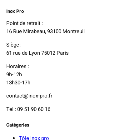
€
x
Inox Pro
:
Point de retrait :
1
16 Rue Mirabeau, 93100 Montreuil
1
Siège :
4
61 rue de Lyon 75012 Paris
,
1
Horaires :
6
9h-12h
13h30-17h
€
à
contact@inox-pro.fr
2
Tel : 09 51 90 60 16
5
4
Catégories
,
5
Tôle inox pro