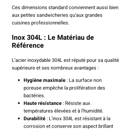
i
Ces dimensions standard conviennent aussi bien
r
aux petites sandwicheries qu’aux grandes
e
cuisines professionnelles.
e
t
Inox 304L : Le Matériau de
A
Référence
l
u
L’acier inoxydable 304L est réputé pour sa qualité
m
supérieure et ses nombreux avantages :
i
Hygiène maximale
: La surface non
n
poreuse empêche la prolifération des
i
bactéries.
u
Haute résistance
: Résiste aux
m
températures élevées et à l’humidité.
–
Durabilité
: L’inox 304L est résistant à la
C
corrosion et conserve son aspect brillant
u