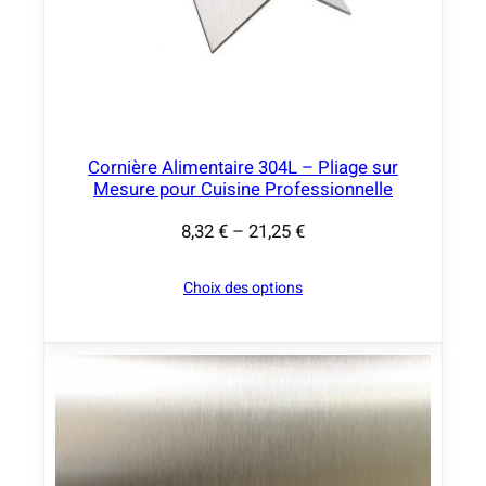
2
0
,
0
0
Cornière Alimentaire 304L – Pliage sur
€
Mesure pour Cuisine Professionnelle
à
8,32
€
–
21,25
€
P
9
l
0
Choix des options
a
,
g
0
e
0
d
e
€
p
r