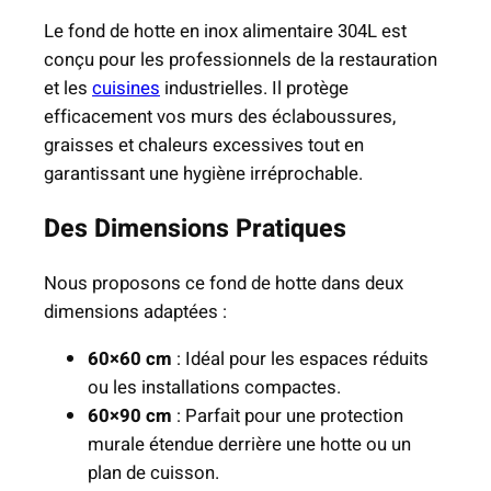
t
Le fond de hotte en inox alimentaire 304L est
t
conçu pour les professionnels de la restauration
e
et les
cuisines
industrielles. Il protège
e
efficacement vos murs des éclaboussures,
n
graisses et chaleurs excessives tout en
I
garantissant une hygiène irréprochable.
n
Des Dimensions Pratiques
o
x
A
Nous proposons ce fond de hotte dans deux
l
dimensions adaptées :
i
60×60 cm
: Idéal pour les espaces réduits
m
ou les installations compactes.
e
60×90 cm
: Parfait pour une protection
n
murale étendue derrière une hotte ou un
t
plan de cuisson.
a