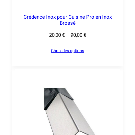
,
0
Crédence Inox pour Cuisine Pro en Inox
0
Brossé
€
20,00
€
–
90,00
€
P
l
Choix des options
a
g
e
d
e
p
r
i
x
: