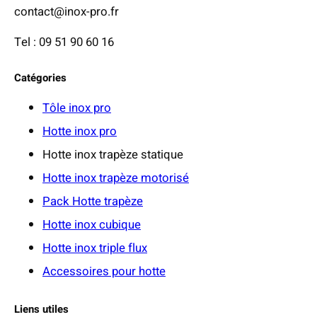
contact@inox-pro.fr
€
à
Tel : 09 51 90 60 16
3
3
Catégories
8
,
Tôle inox pro
2
Hotte inox pro
1
Hotte inox trapèze statique
Hotte inox trapèze motorisé
€
Pack Hotte trapèze
Hotte inox cubique
Hotte inox triple flux
Accessoires pour hotte
Liens utiles