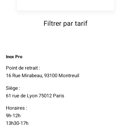
g
e
d
Filtrer par tarif
e
p
r
i
Inox Pro
x
Point de retrait :
:
16 Rue Mirabeau, 93100 Montreuil
1
Siège :
3
61 rue de Lyon 75012 Paris
4
,
Horaires :
4
9h-12h
7
13h30-17h