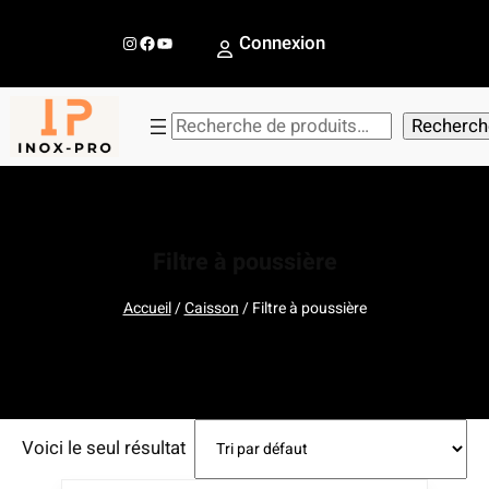
Aller
au
Instagram
Facebook
YouTube
Connexion
contenu
R
Recherch
e
c
h
e
Filtre à poussière
r
c
Accueil
/
Caisson
/ Filtre à poussière
h
e
r
Voici le seul résultat