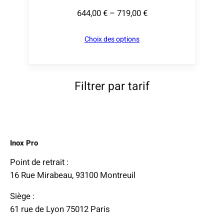
0
644,00
€
–
719,00
€
P
0
l
Choix des options
a
€
g
à
e
1
d
2
Filtrer par tarif
e
7
p
4
r
,
i
0
Inox Pro
x
0
Point de retrait :
:
€
16 Rue Mirabeau, 93100 Montreuil
6
Siège :
4
61 rue de Lyon 75012 Paris
4