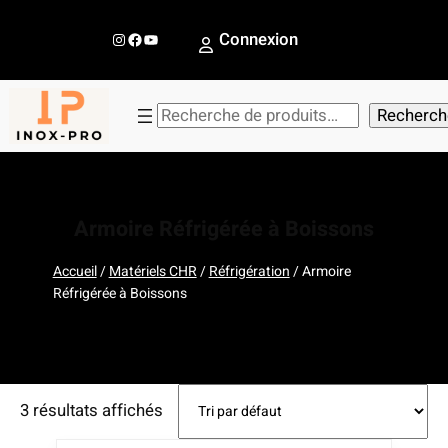
Aller
au
Instagram
Facebook
YouTube
Connexion
contenu
R
Recherch
e
c
h
e
Armoire Réfrigérée à Boissons
r
c
Accueil
/
Matériels CHR
/
Réfrigération
/ Armoire
Réfrigérée à Boissons
h
e
r
3 résultats affichés