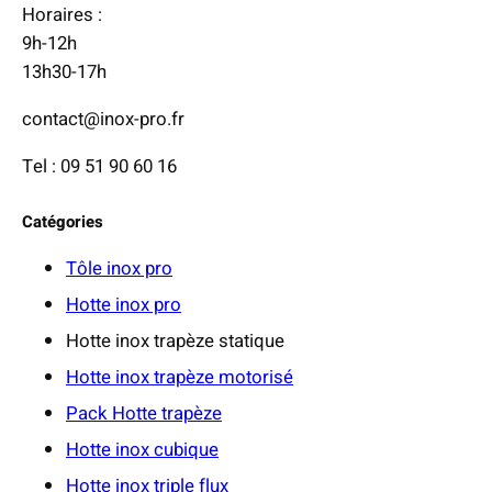
,
Horaires :
0
9h-12h
0
13h30-17h
contact@inox-pro.fr
€
à
Tel : 09 51 90 60 16
7
1
Catégories
9
,
Tôle inox pro
0
Hotte inox pro
0
Hotte inox trapèze statique
Hotte inox trapèze motorisé
€
Pack Hotte trapèze
Hotte inox cubique
Hotte inox triple flux