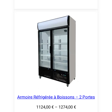
g
e
d
e
p
r
i
x
:
6
4
4
,
0
Armoire Réfrigérée à Boissons – 2 Portes
0
1124,00
€
–
1274,00
€
P