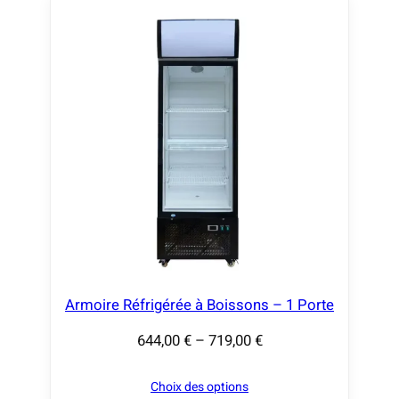
Armoire Réfrigérée à Boissons – 1 Porte
644,00
€
–
719,00
€
P
l
Choix des options
a