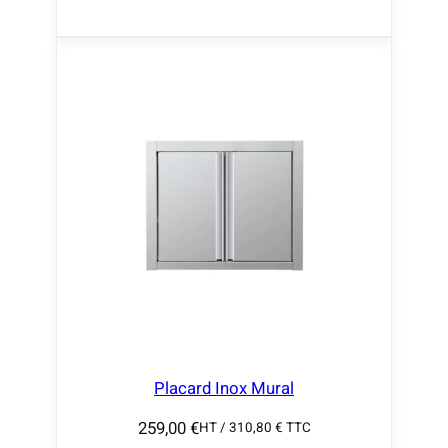
g
e
d
e
p
r
i
x
:
2
9
9
,
0
Placard Inox Mural
0
259,00
€
HT /
310,80
€
TTC