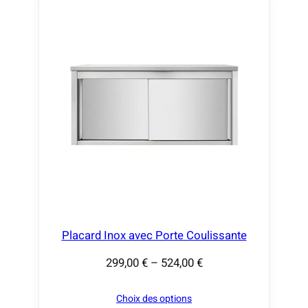
Placard Inox avec Porte Coulissante
299,00
€
–
524,00
€
P
l
Choix des options
a