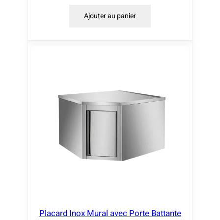
€
Ajouter au panier
à
5
2
4
,
0
0
€
Placard Inox Mural avec Porte Battante