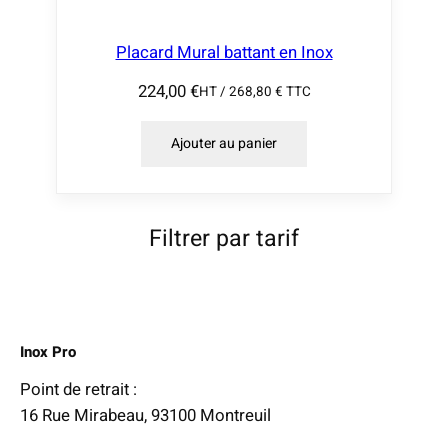
9
,
Placard Mural battant en Inox
0
224,00
€
HT /
268,80
€
TTC
0
Ajouter au panier
€
à
4
7
Filtrer par tarif
9
,
0
0
Inox Pro
€
Point de retrait :
16 Rue Mirabeau, 93100 Montreuil