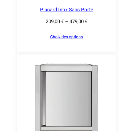
Placard Inox Sans Porte
209,00
€
–
479,00
€
P
l
Choix des options
a
g
e
d
e
p
r
i
x
:
2
0