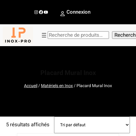
Aller
au
Instagram
Facebook
YouTube
Connexion
contenu
R
Recherch
e
c
h
e
Placard Mural Inox
r
c
Accueil
/
Matériels en Inox
/ Placard Mural Inox
h
e
r
5 résultats affichés