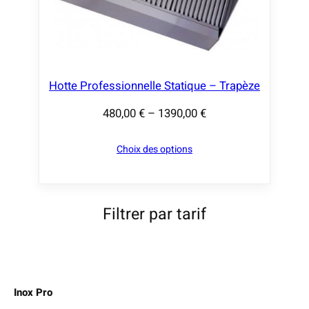
Hotte Professionnelle Statique – Trapèze
480,00
€
–
1390,00
€
P
l
Choix des options
a
g
e
d
Filtrer par tarif
e
p
r
i
Inox Pro
x