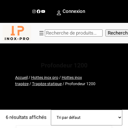
Aller
au
Instagram
Facebook
YouTube
Connexion
contenu
R
Recherch
e
c
h
e
Profondeur 1200
r
c
Accueil
/
Hottes inox pro
/
Hottes inox
trapèze
/
Trapèze statique
/ Profondeur 1200
h
e
r
6 résultats affichés