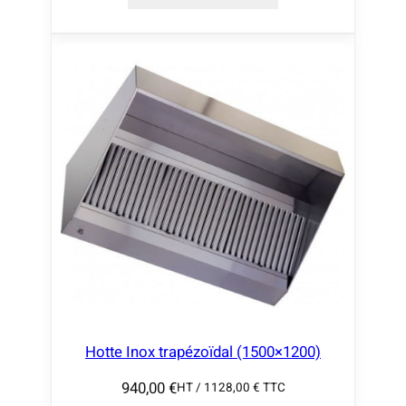
Hotte Inox trapézoïdal (1500×1200)
940,00
€
HT /
1128,00
€
TTC