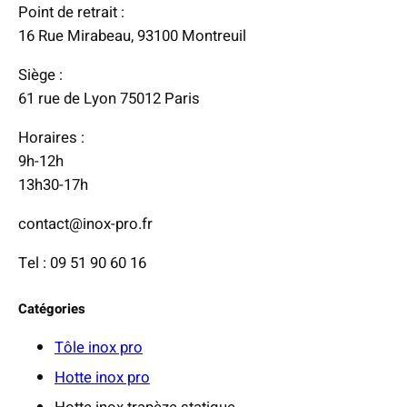
Point de retrait :
:
16 Rue Mirabeau, 93100 Montreuil
4
Siège :
8
61 rue de Lyon 75012 Paris
0
,
Horaires :
0
9h-12h
0
13h30-17h
contact@inox-pro.fr
€
à
Tel : 09 51 90 60 16
1
3
Catégories
9
0
Tôle inox pro
,
Hotte inox pro
0