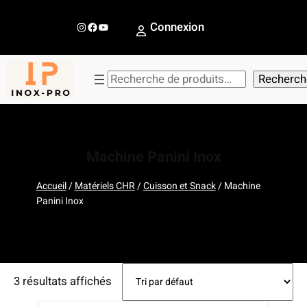
Aller
au
Instagram
Facebook
YouTube
Connexion
contenu
R
Recherch
e
c
h
e
Machine Panini Inox
r
c
Accueil
/
Matériels CHR
/
Cuisson et Snack
/ Machine
Panini Inox
h
e
r
3 résultats affichés