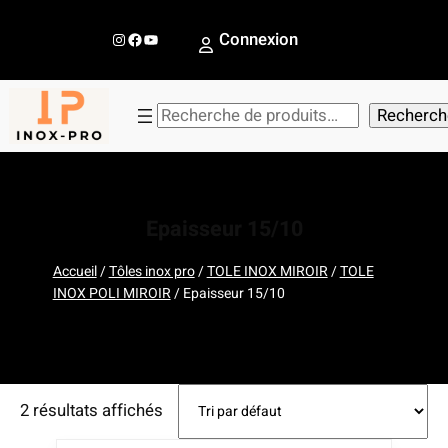
Aller
au
Instagram
Facebook
YouTube
Connexion
contenu
R
Recherch
e
c
h
e
Epaisseur 15/10
r
c
Accueil
/
Tôles inox pro
/
TOLE INOX MIROIR
/
TOLE
INOX POLI MIROIR
/ Epaisseur 15/10
h
e
r
2 résultats affichés