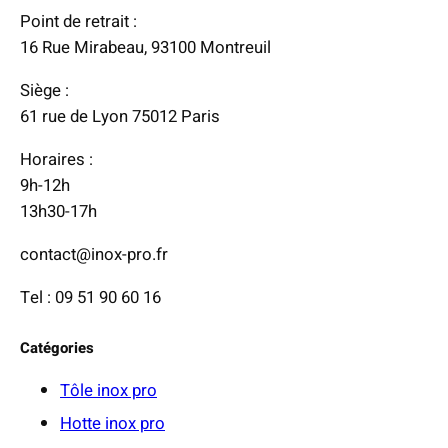
Point de retrait :
:
16 Rue Mirabeau, 93100 Montreuil
2
Siège :
1
61 rue de Lyon 75012 Paris
0
,
Horaires :
0
9h-12h
0
13h30-17h
contact@inox-pro.fr
€
à
Tel : 09 51 90 60 16
6
8
Catégories
8
,
Tôle inox pro
0
Hotte inox pro
0