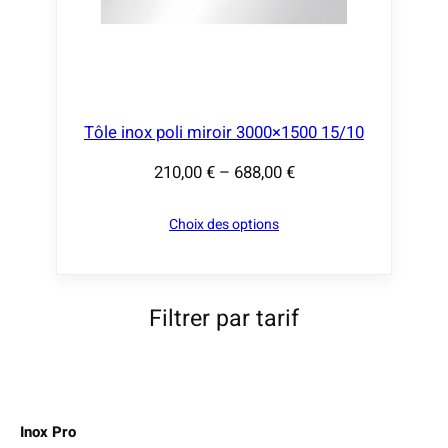
,
0
0
€
Tôle inox poli miroir 3000×1500 15/10
à
6
210,00
€
–
688,00
€
P
8
l
8
Choix des options
a
,
g
0
e
0
d
Filtrer par tarif
e
€
p
r
i
Inox Pro
x